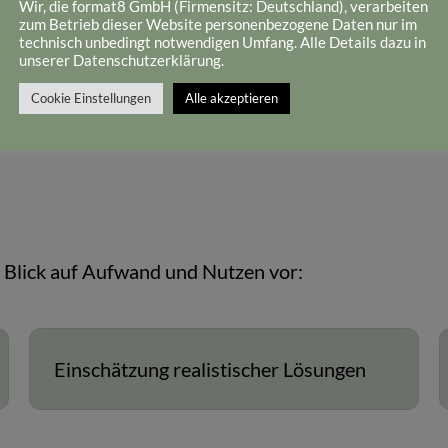
Wir, die format8 GmbH (Firmensitz: Deutschland), verarbeiten
licher Hilfe und einer Lösung mit angemessenem Au
zum Betrieb dieser Website personenbezogene Daten nur im
technisch unbedingt notwendigen Umfang. Alle Details dazu in
unserer Datenschutzerklärung.
Cookie Einstellungen
Alle akzeptieren
m Blick auf Aufwand und Nutzen vor:
Einschätzung realistischer Lösungen