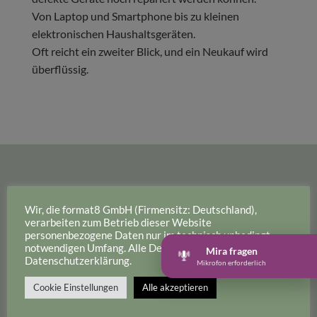
Von Laptop und Smartphone bis zu kleinen
elektronischen Haushaltsgeräten.
Oft reicht ein zweiter Blick, und ein Neukauf wird
überflüssig.
So läuft dein Besuch im Repair-Café
Wir, die format8 GmbH (Firmensitz: Deutschland),
ab
verarbeiten zum Betrieb dieser Website
personenbezogene Daten nur im technisch unbedingt
Komm mit
einem Gerät
vorbei
notwendigen Umfang. Alle Details dazu in unserer
Mira fragen
Wir prüfen gemeinsam, ob eine Reparatur
Datenschutzerklärung.
Mikrofon erforderlich
sinnvoll ist
Cookie Einstellungen
Alle akzeptieren
Kleine Reparaturen bis
15 Minuten
ohne
Ersatzteile sind kostenlos